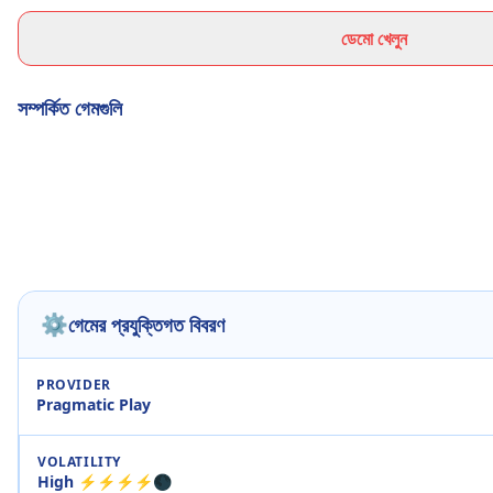
ডেমো খেলুন
সম্পর্কিত গেমগুলি
⚙️
গেমের প্রযুক্তিগত বিবরণ
PROVIDER
Pragmatic Play
VOLATILITY
High ⚡⚡⚡⚡🌑