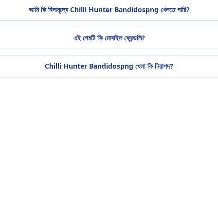
আমি কি বিনামূল্যে Chilli Hunter Bandidospng খেলতে পারি?
এই গেমটি কি মোবাইল ফ্রেন্ডলি?
Chilli Hunter Bandidospng খেলা কি নিরাপদ?