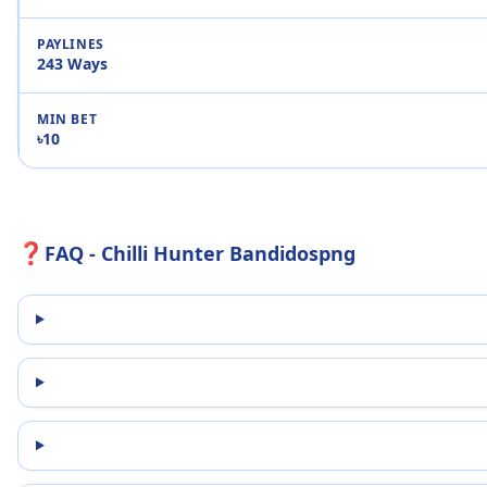
PAYLINES
243 Ways
MIN BET
৳10
❓
FAQ - Chilli Hunter Bandidospng