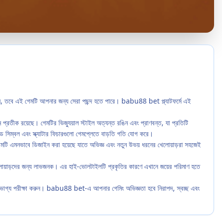
, তবে এই গেমটি আপনার জন্য সেরা পছন্দ হতে পারে। babu88 bet প্ল্যাটফর্মে এই
প্রতীক রয়েছে। গেমটির ভিজ্যুয়াল স্টাইল অত্যন্ত রঙিন এবং প্রাণবন্ত, যা প্রতিটি
্ড সিম্বল এবং স্ক্যাটার ফিচারগুলো গেমপ্লেতে বাড়তি গতি যোগ করে।
েমটি এমনভাবে ডিজাইন করা হয়েছে যাতে অভিজ্ঞ এবং নতুন উভয় ধরনের খেলোয়াড়রা সহজেই
ে খেলোয়াড়দের জন্য লাভজনক। এর হাই-ভোলটাইলটি প্রকৃতির কারণে এখানে জয়ের পরিমাণ হতে
ার ভাগ্য পরীক্ষা করুন। babu88 bet-এ আপনার গেমিং অভিজ্ঞতা হবে নিরাপদ, স্বচ্ছ এবং