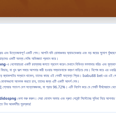
বং উত্তেজনাপূর্ণ একটি গেম। আপনি যদি রোমাঞ্চকর অ্যাডভেঞ্চার এবং বড় জয়ের সুযোগ খুঁজছেন
োয়াড়দের একটি অনন্য গেমিং অভিজ্ঞতা প্রদান করে।
spng
-এ খেলোয়াড়রা একটি রহস্যময় জগতে প্রবেশ করেন যেখানে বিভিন্ন মশলাদার মরিচ এবং মূল্যবান 
র ফিচার, যা খুব অল্প সময়ে আপনার জয়ী হওয়ার সম্ভাবনাকে বহুগুণ বাড়িয়ে দেয়। বিশেষ করে এর ওয়াইল
ং বড় জ্যাকপটের সন্ধানে থাকেন, তাদের কাছে এই গেমটি অত্যন্ত প্রিয়। babu88 bet-এর এই গ
কা বোনাসগুলো আনলক করতে চান, তাদের জন্য এটি একটি আদর্শ গেম।
 টু প্লেয়ার শতাংশ বেশ সন্তোষজনক, যা প্রায় 96.72%। এটি নির্দেশ করে যে গেমটি দীর্ঘমেয়াদ
ndidospng
খেলা শুরু করুন। সেরা বোনাস অফার এবং দ্রুত পেমেন্ট সিস্টেমের সুবিধা নিয়ে আপন
 নিন আকর্ষণীয় পুরস্কার!