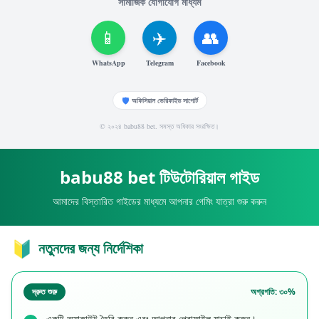
সামাজিক যোগাযোগ মাধ্যম
📱
✈️
👥
WhatsApp
Telegram
Facebook
🛡️
অফিসিয়াল ভেরিফাইড সাপোর্ট
© ২০২৪ babu88 bet. সমস্ত অধিকার সংরক্ষিত।
babu88 bet টিউটোরিয়াল গাইড
আমাদের বিস্তারিত গাইডের মাধ্যমে আপনার গেমিং যাত্রা শুরু করুন
🔰
নতুনদের জন্য নির্দেশিকা
দ্রুত শুরু
অগ্রগতি: ৩০%
একটি অ্যাকাউন্ট তৈরি করুন এবং আপনার প্রোফাইল যাচাই করুন।