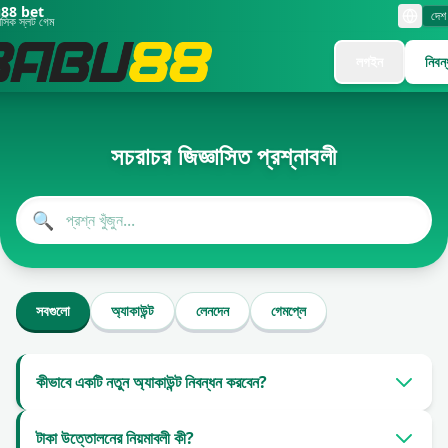
88 bet
দেশ 
াসিক স্লট গেম
লগইন
নিবন
সচরাচর জিজ্ঞাসিত প্রশ্নাবলী
🔍
সবগুলো
অ্যাকাউন্ট
লেনদেন
গেমপ্লে
কীভাবে একটি নতুন অ্যাকাউন্ট নিবন্ধন করবেন?
টাকা উত্তোলনের নিয়মাবলী কী?