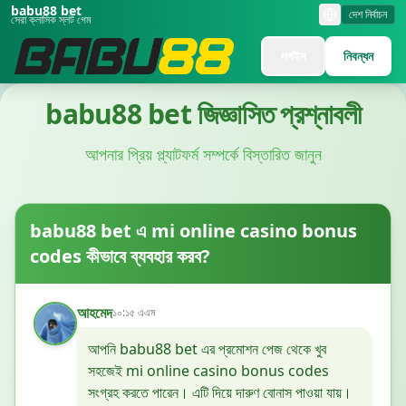
babu88 bet
দেশ নির্বাচন
সেরা ক্লাসিক স্লট গেম
লগইন
নিবন্ধন
babu88 bet জিজ্ঞাসিত প্রশ্নাবলী
আপনার প্রিয় প্ল্যাটফর্ম সম্পর্কে বিস্তারিত জানুন
babu88 bet এ mi online casino bonus
codes কীভাবে ব্যবহার করব?
আহমেদ
১০:১৫ এএম
আপনি babu88 bet এর প্রমোশন পেজ থেকে খুব
সহজেই mi online casino bonus codes
সংগ্রহ করতে পারেন। এটি দিয়ে দারুণ বোনাস পাওয়া যায়।