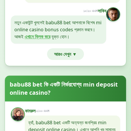
সাকিব
১০:২০ এএম
নতুন একাউন্ট খুললেই babu88 bet আপনাকে বিশেষ mi
online casino bonus codes প্রদান করবে।
আজই
এখানে ক্লিক করে
যুক্ত হোন।
আরও দেখুন ▼
babu88 bet কি একটি নির্ভরযোগ্য min deposit
online casino?
কামরুল
১১:০০ এএম
হ্যাঁ, babu88 bet একটি অত্যন্ত জনপ্রিয় min
deposit online casino। এখানে আপনি খুব সামান্য