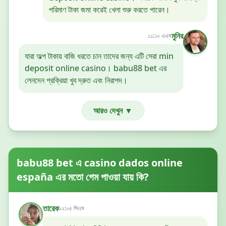
পরিমাণ টাকা জমা করেই খেলা শুরু করতে পারেন।
মুনির
১১:১০ এএম
যারা অল্প টাকায় বাজি ধরতে চান তাদের জন্য এটি সেরা min
deposit online casino। babu88 bet এর
লেনদেন প্রক্রিয়া খুব দ্রুত এবং নিরাপদ।
আরও দেখুন ▼
babu88 bet এ casino dados online
españa এর মতো গেম পাওয়া যায় কি?
তারেক
১২:০৫ পিএম